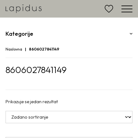
Kategorije
Naslovna
8606027841149
8606027841149
Prikazuje se jedan rezultat