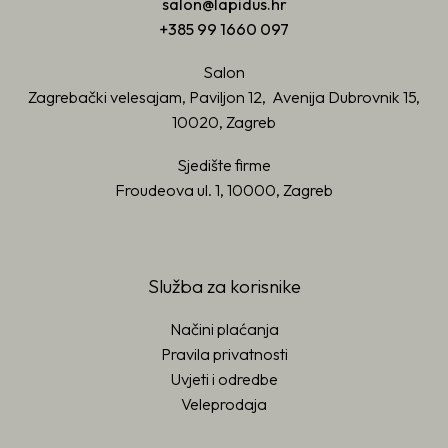
salon@lapidus.hr
+385 99 1660 097
Salon
Zagrebački velesajam, Paviljon 12, Avenija Dubrovnik 15,
10020, Zagreb
Sjedište firme
Froudeova ul. 1, 10000, Zagreb
Služba za korisnike
Načini plaćanja
Pravila privatnosti
Uvjeti i odredbe
Veleprodaja