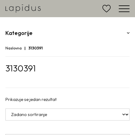
Kategorije
Naslovna
3130391
3130391
Prikazuje se jedan rezultat