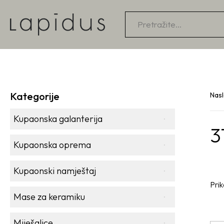
Products
search
Kategorije
Nas
Kupaonska galanterija
3
Kupaonska oprema
Kupaonski namještaj
Prik
Mase za keramiku
Miješalice