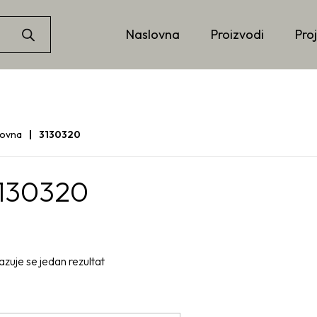
Naslovna
Proizvodi
Proj
lovna
3130320
130320
azuje se jedan rezultat