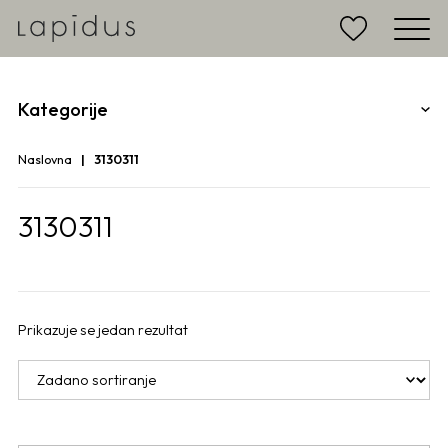
Kategorije
Naslovna
3130311
3130311
Prikazuje se jedan rezultat