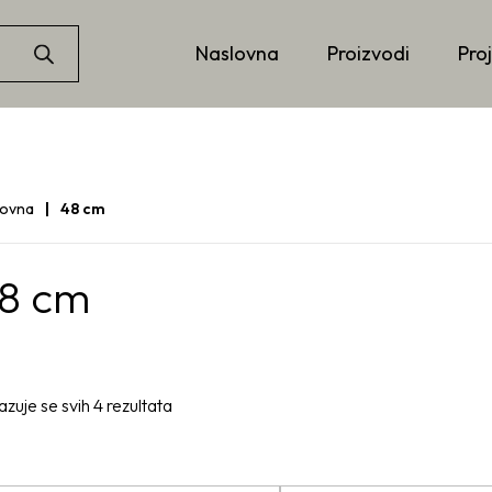
Naslovna
Proizvodi
Proj
lovna
48 cm
8 cm
azuje se svih 4 rezultata