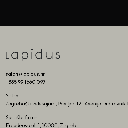
salon@lapidus.hr
+385 99 1660 097
Salon
Zagrebački velesajam, Paviljon 12, Avenija Dubrovnik 
Sjedište firme
Froudeova ul. 1, 10000, Zagreb