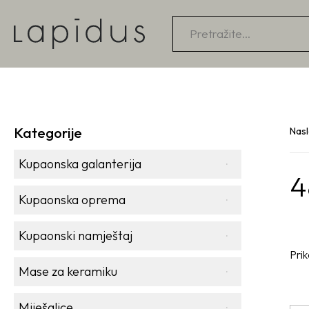
Products
search
Kategorije
Nas
Kupaonska galanterija
4
Kupaonska oprema
Kupaonski namještaj
Prik
Mase za keramiku
Miješalice