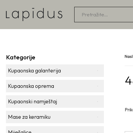
Products
search
Kategorije
Nas
Kupaonska galanterija
4
Kupaonska oprema
Kupaonski namještaj
Prik
Mase za keramiku
Miješalice