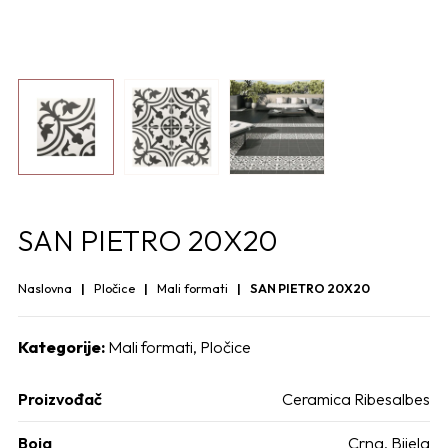
SAN PIETRO 20X20
Naslovna
Pločice
Mali formati
SAN PIETRO 20X20
Kategorije:
Mali formati
,
Pločice
Proizvođač
Ceramica Ribesalbes
Boja
Crna, Bijela