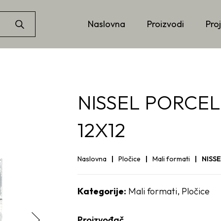
Naslovna
Proizvodi
Proj
NISSEL PORCEL
12X12
Naslovna
Pločice
Mali formati
NISS
Kategorije:
Mali formati
,
Pločice
Proizvođač