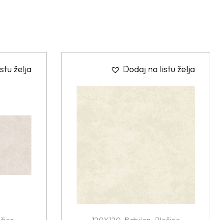
stu želja
Dodaj na listu želja
čice
120X120
,
Babilon
,
Pločice