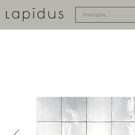
Products
search