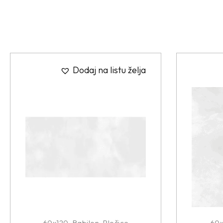
Dodaj na listu želja
60x120
,
Babilon
,
Pločice
60