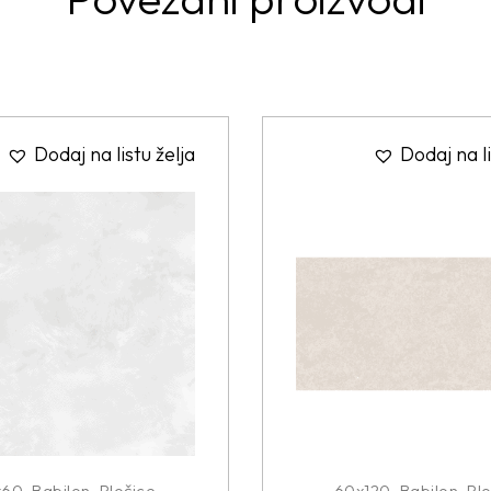
Dodaj na listu želja
Dodaj na li
x60
,
Babilon
,
Pločice
60x120
,
Babilon
,
Plo