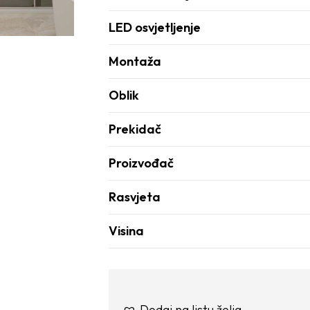
LED osvjetljenje
Montaža
Oblik
Prekidač
Proizvođač
Rasvjeta
Visina
Dodaj na listu želja