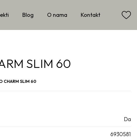
ekti
Blog
O nama
Kontakt
RM SLIM 60
 CHARM SLIM 60
Da
6930581