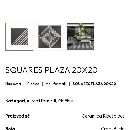
SQUARES PLAZA 20X20
Naslovna
Pločice
Mali formati
SQUARES PLAZA 20X20
Kategorije:
Mali formati
,
Pločice
Proizvođač
Ceramica Ribesalbes
Boja
Crna, Bijela