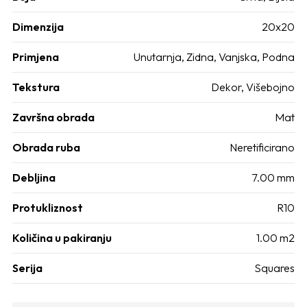
Dimenzija
20x20
Primjena
Unutarnja, Zidna, Vanjska, Podna
Tekstura
Dekor, Višebojno
Završna obrada
Mat
Obrada ruba
Neretificirano
Debljina
7.00 mm
Protukliznost
R10
Količina u pakiranju
1.00 m2
Serija
Squares