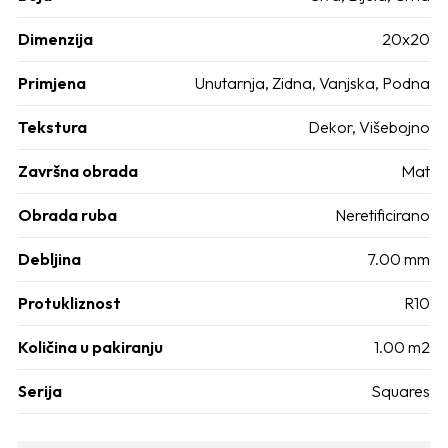
Dimenzija
20x20
Primjena
Unutarnja, Zidna, Vanjska, Podna
Tekstura
Dekor, Višebojno
Završna obrada
Mat
Obrada ruba
Neretificirano
Debljina
7.00 mm
Protukliznost
R10
Količina u pakiranju
1.00 m2
Serija
Squares