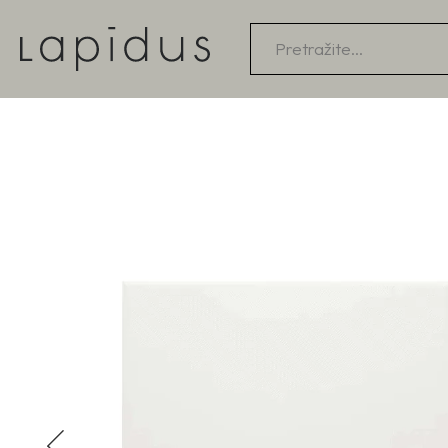
Products
search