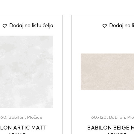
Dodaj na listu želja
Dodaj na li
x60
,
Babilon
,
Pločice
60x120
,
Babilon
,
Plo
ILON ARTIC MATT
BABILON BEIGE 