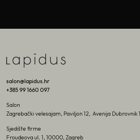
salon@lapidus.hr
+385 99 1660 097
Salon
Zagrebački velesajam, Paviljon 12, Avenija Dubrovnik 
Sjedište firme
Froudeova ul. 1, 10000, Zagreb