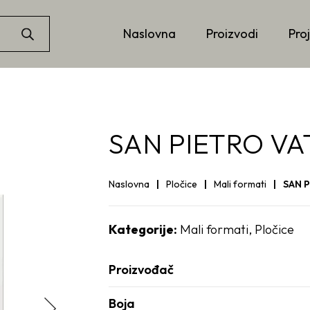
Naslovna
Proizvodi
Proj
SAN PIETRO VA
Naslovna
Pločice
Mali formati
SAN 
Kategorije:
Mali formati
,
Pločice
Proizvođač
Boja