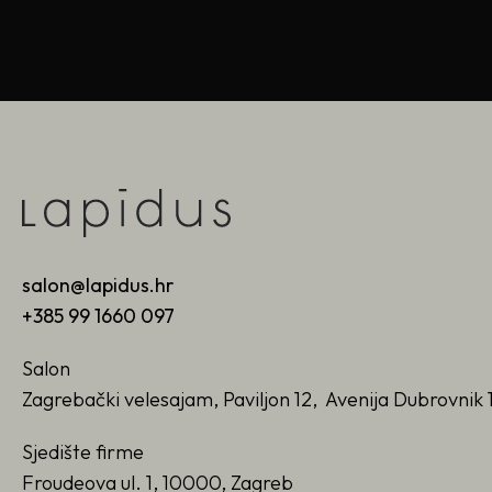
salon@lapidus.hr
+385 99 1660 097
Salon
Zagrebački velesajam, Paviljon 12, Avenija Dubrovnik 
Sjedište firme
Froudeova ul. 1, 10000, Zagreb