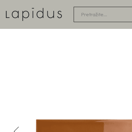
Products
search