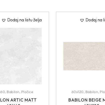
Dodaj na listu želja
Dodaj na li
x60
,
Babilon
,
Pločice
60x120
,
Babilon
,
Plo
ILON ARTIC MATT
BABILON BEIGE 