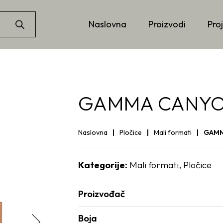
Naslovna
Proizvodi
Proj
GAMMA CANYON
Naslovna
Pločice
Mali formati
GAMM
Kategorije:
Mali formati
,
Pločice
Proizvođač
Boja