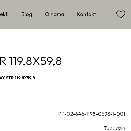
ekti
Blog
O nama
Kontakt
 119,8X59,8
Y STR 119,8X59,8
PP-02-646-1198-0598-1-001
Tubądzin