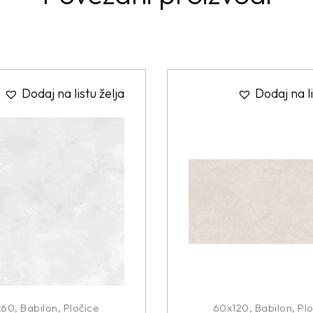
Dodaj na listu želja
Dodaj na li
x60
,
Babilon
,
Pločice
60x120
,
Babilon
,
Plo