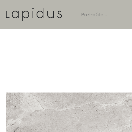
Products
search