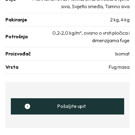
siva
,
Svijetlo smeđa
,
Tamno siva
Pakiranje
2 kg
,
4 kg
0,2-2,0 kg/m², ovisno o vrsti pločica i
Potrošnja
dimenzijama fuge
Proizvođač
Isomat
Vrsta
Fug masa
Pošaljite upit