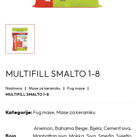
MULTIFILL SMALTO 1-8
Naslovna
Mase za keramiku
Fug mase
MULTIFILL SMALTO 1-8
Kategorije:
Fug mase
,
Mase za keramiku
Anemon
,
Bahama Beige
,
Bijela
,
Cement siva
,
Boja
Manhattan siva
,
Mokka
,
Siva
,
Smeđa
,
Svijetlo