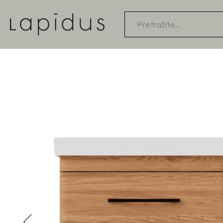
Products
search