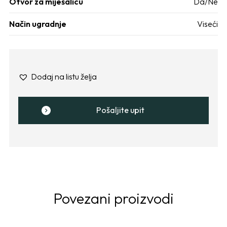
Otvor za miješalicu
Da/Ne
Način ugradnje
Viseći
Dodaj na listu želja
Pošaljite upit
Povezani proizvodi