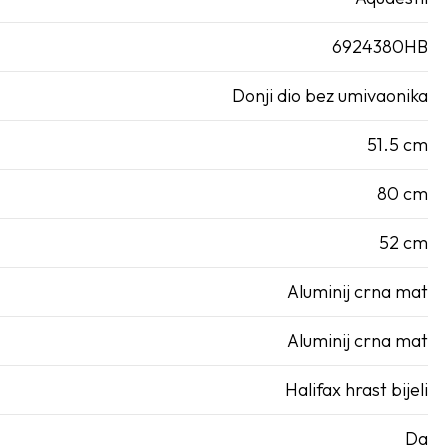
6924380HB
Donji dio bez umivaonika
51.5 cm
80 cm
52 cm
Aluminij crna mat
Aluminij crna mat
Halifax hrast bijeli
Da