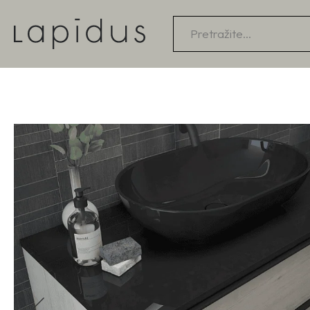
Products
search