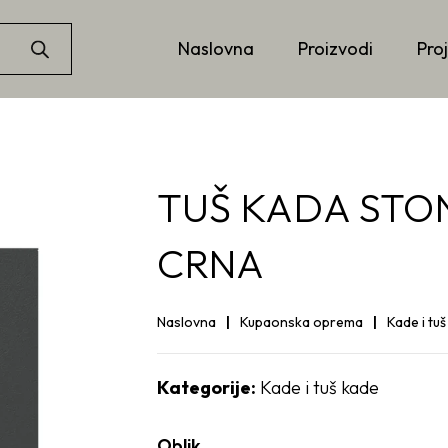
Naslovna
Proizvodi
Proj
TUŠ KADA STO
CRNA
Naslovna
Kupaonska oprema
Kade i tu
Kategorije:
Kade i tuš kade
Oblik