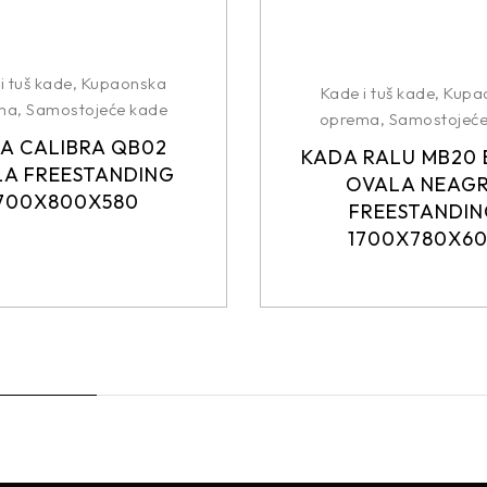
i tuš kade
,
Kupaonska
Kade i tuš kade
,
Kupa
ma
,
Samostojeće kade
oprema
,
Samostojeće
A CALIBRA QB02
KADA RALU MB20 
A FREESTANDING
OVALA NEAG
700X800X580
FREESTANDI
1700X780X6