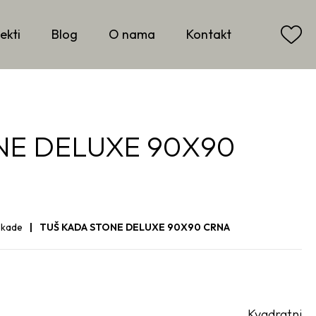
ekti
Blog
O nama
Kontakt
NE DELUXE 90X90
š kade
TUŠ KADA STONE DELUXE 90X90 CRNA
Kvadratni