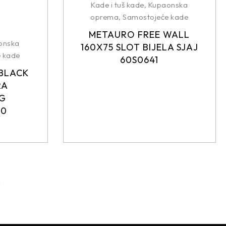
Kade i tuš kade
,
Kupaonska
oprema
,
Samostojeće kade
METAURO FREE WALL
onska
160X75 SLOT BIJELA SJAJ
 kade
60S0641
BLACK
RA
NG
00