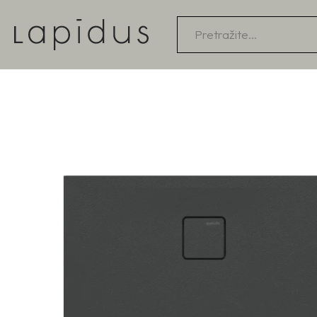
Products
search