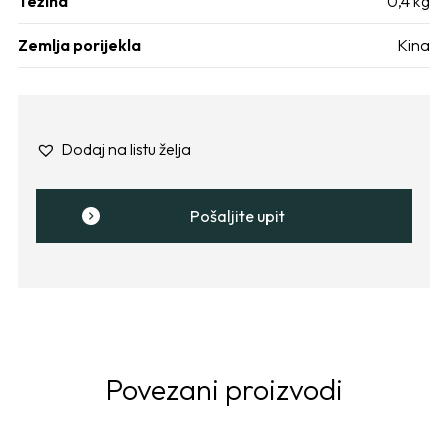
Težina
0,4 kg
Zemlja porijekla
Kina
Dodaj na listu želja
Pošaljite upit
Povezani proizvodi