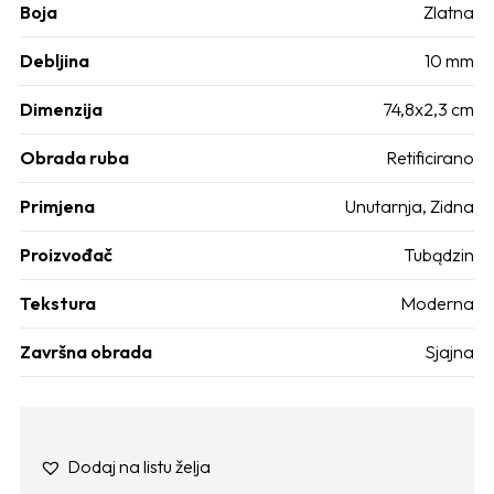
Boja
Zlatna
Debljina
10 mm
Dimenzija
74,8x2,3 cm
Obrada ruba
Retificirano
Primjena
Unutarnja
,
Zidna
Proizvođač
Tubądzin
Tekstura
Moderna
Završna obrada
Sjajna
Dodaj na listu želja