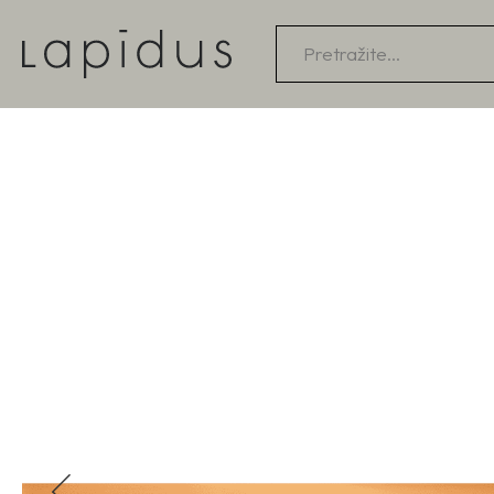
Products
search