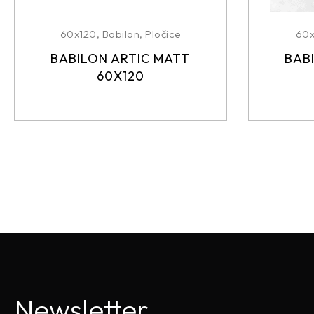
60x120
,
Babilon
,
Pločice
60
BABILON ARTIC MATT
BAB
60X120
Newsletter