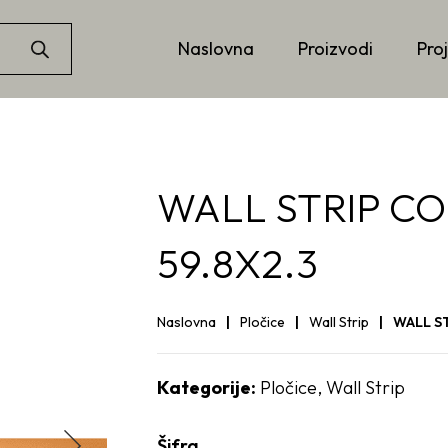
Naslovna
Proizvodi
Proj
WALL STRIP CO
59.8X2.3
Naslovna
Pločice
Wall Strip
WALL ST
Kategorije:
Pločice
,
Wall Strip
Šifra