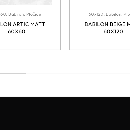
x60
,
Babilon
,
Pločice
60x120
,
Babilon
,
Plo
ILON ARTIC MATT
BABILON BEIGE 
60X60
60X120