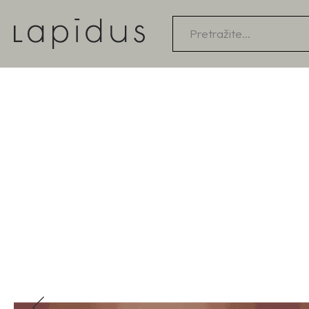
Products
search