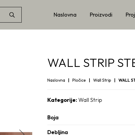
Naslovna
Proizvodi
Proj
WALL STRIP STE
Naslovna
Pločice
Wall Strip
WALL ST
Kategorije:
Wall Strip
Boja
Debljina