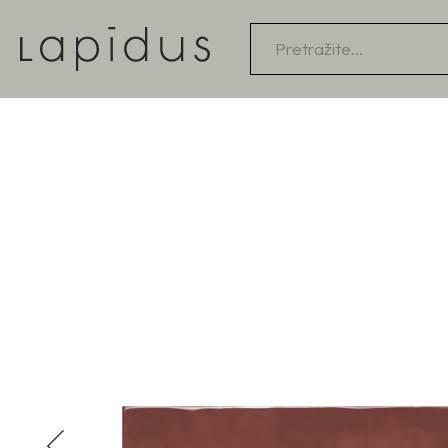
Products
search