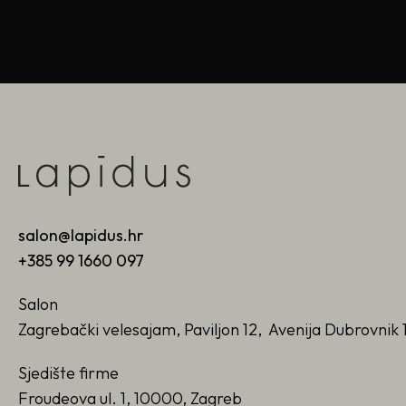
salon@lapidus.hr
+385 99 1660 097
Salon
Zagrebački velesajam, Paviljon 12, Avenija Dubrovnik 
Sjedište firme
Froudeova ul. 1, 10000, Zagreb