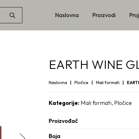
Naslovna
Proizvodi
Proj
EARTH WINE GL
Naslovna
Pločice
Mali formati
EART
Kategorije:
Mali formati
,
Pločice
Proizvođač
Boja