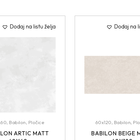
Dodaj na listu želja
Dodaj na li
x60
,
Babilon
,
Pločice
60x120
,
Babilon
,
Plo
ILON ARTIC MATT
BABILON BEIGE 