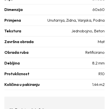
Dimenzija
60x60
Primjena
Unutarnja, Zidna, Vanjska, Podna
Tekstura
Jednobojno, Beton
Završna obrada
Mat
Obrada ruba
Retificirano
Debljina
8.2 mm
Protukliznost
R10
Količina u pakiranju
1.44 m2