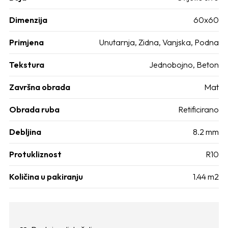
Dimenzija
60x60
Primjena
Unutarnja, Zidna, Vanjska, Podna
Tekstura
Jednobojno, Beton
Završna obrada
Mat
Obrada ruba
Retificirano
Debljina
8.2 mm
Protukliznost
R10
Količina u pakiranju
1.44 m2