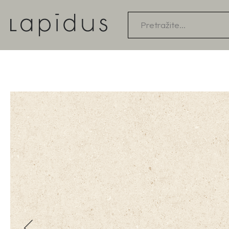
Products
search