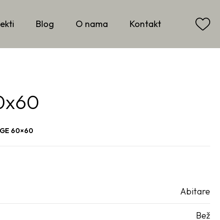
ekti
Blog
O nama
Kontakt
0x60
IGE 60×60
Abitare
Bež