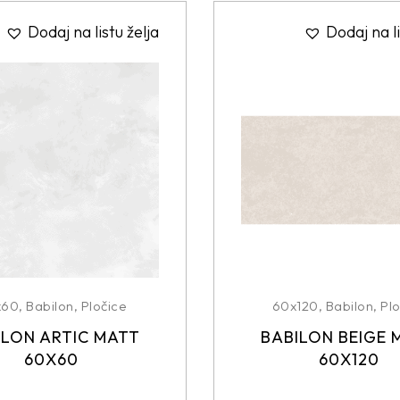
Dodaj na listu želja
Dodaj na li
x60
,
Babilon
,
Pločice
60x120
,
Babilon
,
Plo
ILON ARTIC MATT
BABILON BEIGE 
60X60
60X120