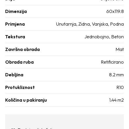
Dimenzija
60x119.8
Primjena
Unutarnja, Zidna, Vanjska, Podna
Tekstura
Jednobojno, Beton
Završna obrada
Mat
Obrada ruba
Retificirano
Debljina
8.2 mm
Protukliznost
R10
Količina u pakiranju
1.44 m2