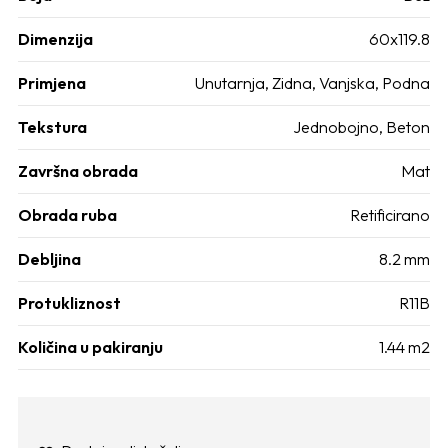
Dimenzija
60x119.8
Primjena
Unutarnja, Zidna, Vanjska, Podna
Tekstura
Jednobojno, Beton
Završna obrada
Mat
Obrada ruba
Retificirano
Debljina
8.2 mm
Protukliznost
R11B
Količina u pakiranju
1.44 m2