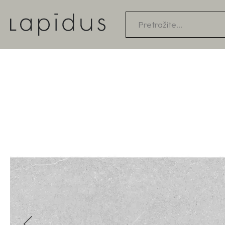
Products
search