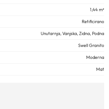
1,44 m²
Retificirano
Unutarnja
,
Vanjska
,
Zidna
,
Podna
Swell Granito
Moderna
Mat