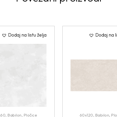
Dodaj na listu želja
Dodaj na li
x60
,
Babilon
,
Pločice
60x120
,
Babilon
,
Plo