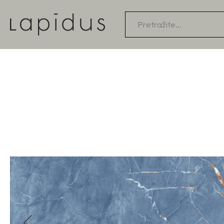
Products
search