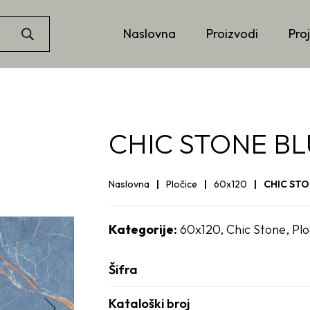
Naslovna
Proizvodi
Proj
CHIC STONE BLU
Naslovna
Pločice
60x120
CHIC STO
Kategorije:
60x120
,
Chic Stone
,
Plo
Šifra
Kataloški broj