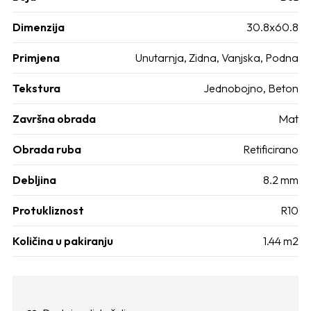
Dimenzija
30.8x60.8
Primjena
Unutarnja, Zidna, Vanjska, Podna
Tekstura
Jednobojno, Beton
Završna obrada
Mat
Obrada ruba
Retificirano
Debljina
8.2 mm
Protukliznost
R10
Količina u pakiranju
1.44 m2