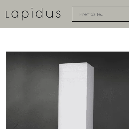
Products
search