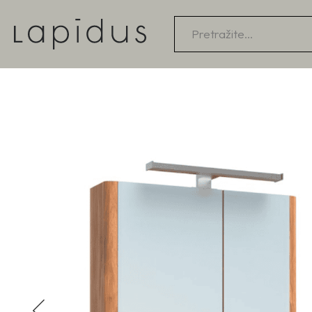
Products
search