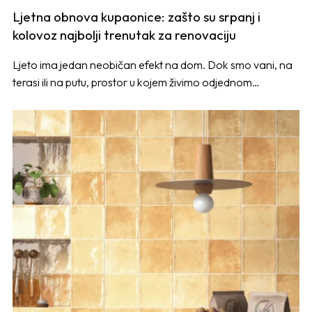
Ljetna obnova kupaonice: zašto su srpanj i
kolovoz najbolji trenutak za renovaciju
Ljeto ima jedan neobičan efekt na dom. Dok smo vani, na
terasi ili na putu, prostor u kojem živimo odjednom…