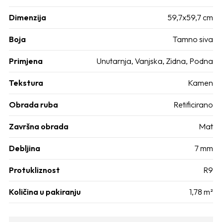
Dimenzija
59,7x59,7 cm
Boja
Tamno siva
Primjena
Unutarnja
,
Vanjska
,
Zidna
,
Podna
Tekstura
Kamen
Obrada ruba
Retificirano
Završna obrada
Mat
Debljina
7 mm
Protukliznost
R9
Količina u pakiranju
1,78 m²