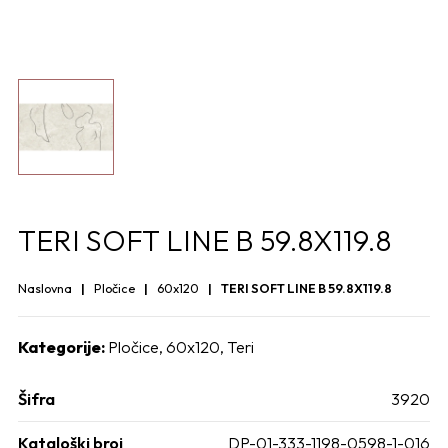
TERI SOFT LINE B 59.8X119.8
Naslovna
Pločice
60x120
TERI SOFT LINE B 59.8X119.8
Kategorije:
Pločice
,
60x120
,
Teri
Šifra
3920
Kataloški broj
DP-01-333-1198-0598-1-016