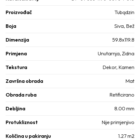
Proizvođač
Tubądzin
Boja
Siva
,
Bež
Dimenzija
59.8x119.8
Primjena
Unutarnja
,
Zidna
Tekstura
Dekor
,
Kamen
Završna obrada
Mat
Obrada ruba
Retificirano
Debljina
8.00 mm
Protukliznost
Nije primjenjivo
Količina u pakiranju
1.27 m2