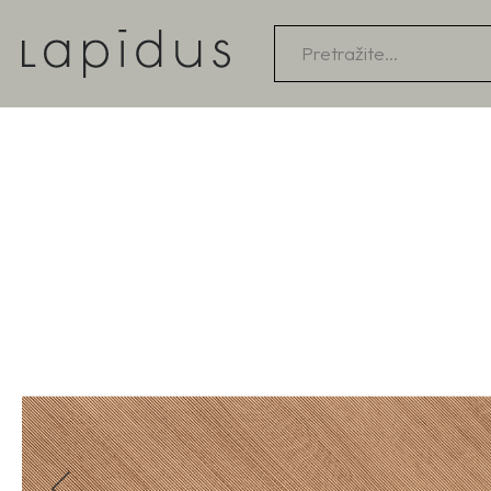
Products
search