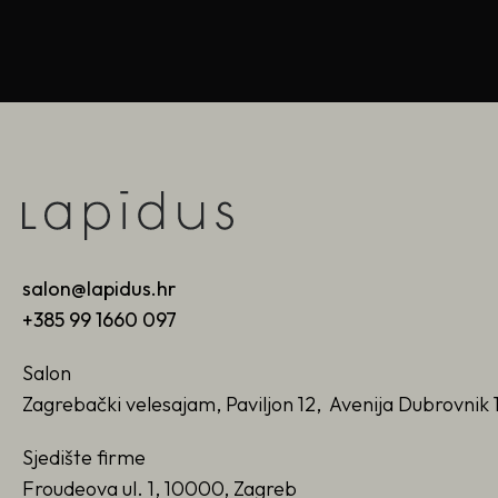
salon@lapidus.hr
+385 99 1660 097
Salon
Zagrebački velesajam, Paviljon 12, Avenija Dubrovnik 
Sjedište firme
Froudeova ul. 1, 10000, Zagreb