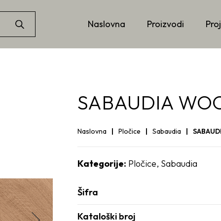
Naslovna
Proizvodi
Proj
SABAUDIA WOOD
Naslovna
Pločice
Sabaudia
SABAUDI
Kategorije:
Pločice
,
Sabaudia
Šifra
Kataloški broj