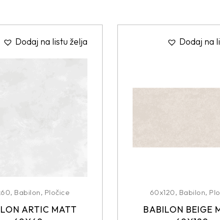
Dodaj na listu želja
Dodaj na li
x60
,
Babilon
,
Pločice
60x120
,
Babilon
,
Plo
ILON ARTIC MATT
BABILON BEIGE 