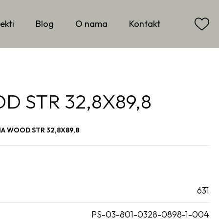
ekti
Blog
O nama
Kontakt
 STR 32,8X89,8
A WOOD STR 32,8X89,8
631
PS-03-801-0328-0898-1-004