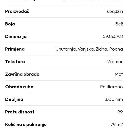
Proizvođač
Tubądzin
Boja
Bež
Dimenzija
59.8x59.8
Primjena
Unutarnja
,
Vanjska
,
Zidna
,
Podna
Tekstura
Mramor
Završna obrada
Mat
Obrada ruba
Retificirano
Debljina
8.00 mm
Protukliznost
R9
Količina u pakiranju
1.79 m2