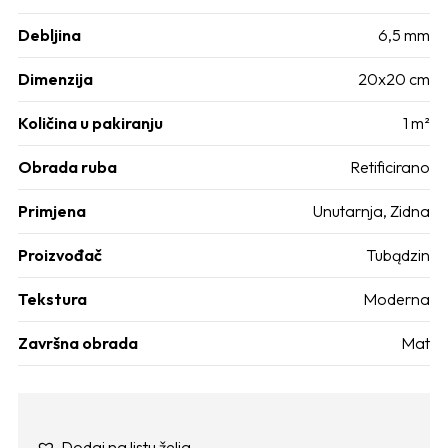
Debljina
6,5 mm
Dimenzija
20x20 cm
Količina u pakiranju
1 m²
Obrada ruba
Retificirano
Primjena
Unutarnja
,
Zidna
Proizvođač
Tubądzin
Tekstura
Moderna
Završna obrada
Mat
Dodaj na listu želja