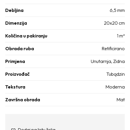
Debljina
6,5 mm
Dimenzija
20x20 cm
Količina u pakiranju
1 m²
Obrada ruba
Retificirano
Primjena
Unutarnja
,
Zidna
Proizvođač
Tubądzin
Tekstura
Moderna
Završna obrada
Mat
Dodaj na listu želja