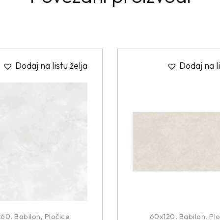
Dodaj na listu želja
Dodaj na li
x60
,
Babilon
,
Pločice
60x120
,
Babilon
,
Plo