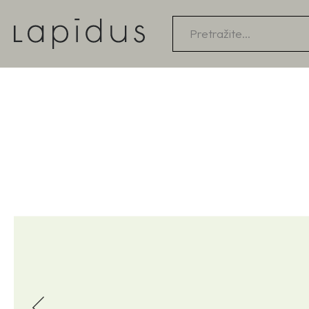
Products
search