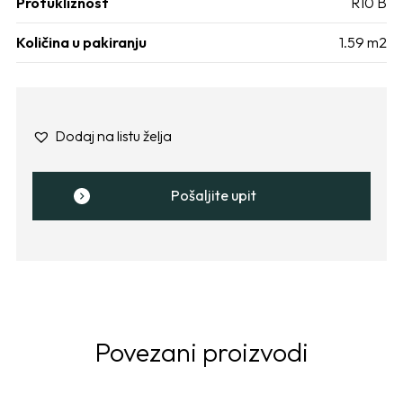
Protukliznost
R10 B
Količina u pakiranju
1.59 m2
Dodaj na listu želja
Pošaljite upit
Povezani proizvodi