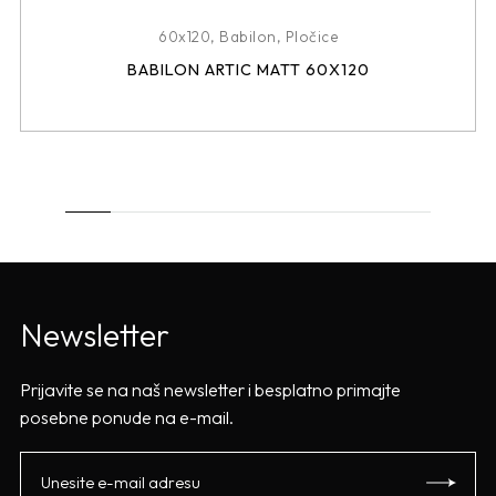
60x120
,
Babilon
,
Pločice
BABILON ARTIC MATT 60X120
Newsletter
Prijavite se na naš newsletter i besplatno primajte
posebne ponude na e-mail.