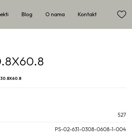
ekti
Blog
O nama
Kontakt
.8X60.8
30.8X60.8
527
PS-02-631-0308-0608-1-004