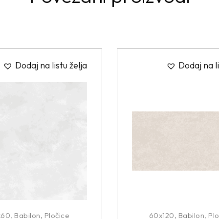
Dodaj na listu želja
Dodaj na li
x60
,
Babilon
,
Pločice
60x120
,
Babilon
,
Plo