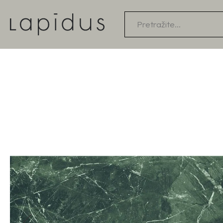
Products
search