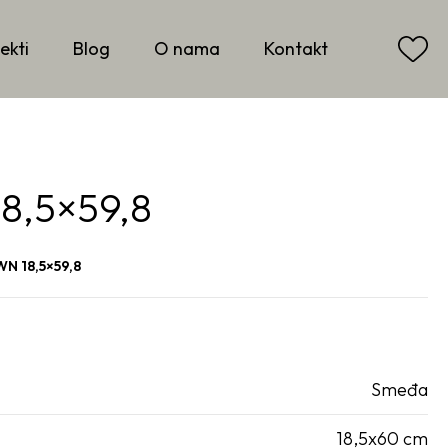
ekti
Blog
O nama
Kontakt
8,5×59,8
N 18,5×59,8
Smeđa
18,5x60 cm