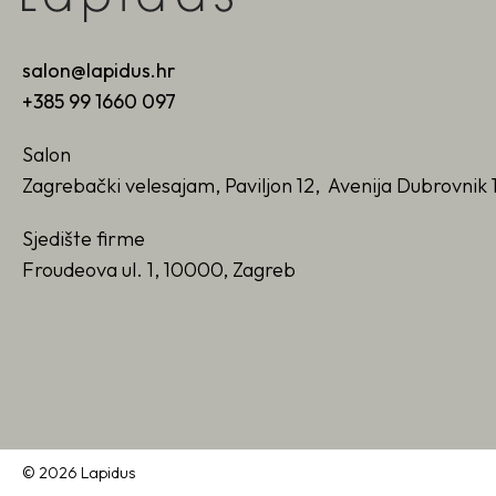
salon@lapidus.hr
+385 99 1660 097
Salon
Zagrebački velesajam, Paviljon 12, Avenija Dubrovnik 
Sjedište firme
Froudeova ul. 1, 10000, Zagreb
© 2026 Lapidus