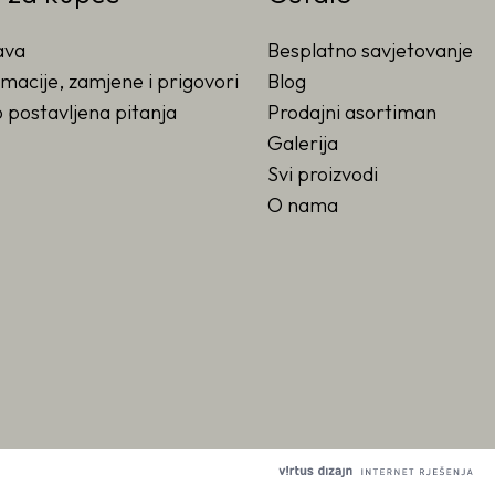
ava
Besplatno savjetovanje
macije, zamjene i prigovori
Blog
 postavljena pitanja
Prodajni asortiman
Galerija
Svi proizvodi
O nama