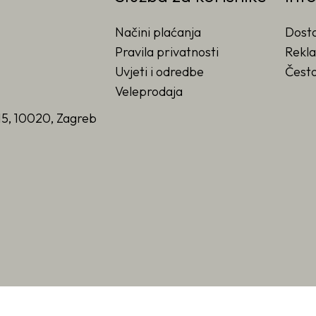
Načini plaćanja
Dost
Pravila privatnosti
Rekla
Uvjeti i odredbe
Često
Veleprodaja
15, 10020, Zagreb