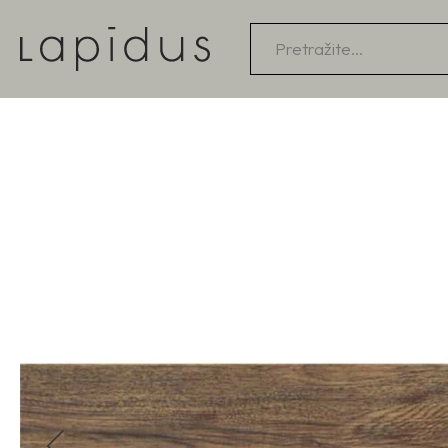
Products
search