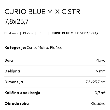
CURIO BLUE MIX C STR
7,8x23,7
Naslovna
Pločice
Curio
CURIO BLUE MIX C STR 7,8×23,7
Kategorije:
Curio
,
Metro
,
Pločice
Boja
Plava
Debljina
9 mm
Dimenzija
7,8x23,7 cm
Količina u pakiranju
0,7 m²
Obrada ruba
Klasično