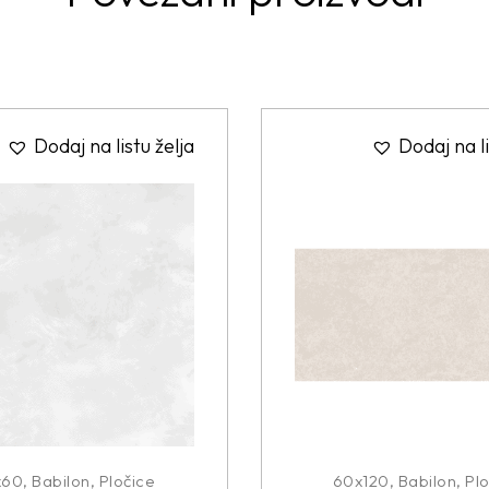
Dodaj na listu želja
Dodaj na li
x60
,
Babilon
,
Pločice
60x120
,
Babilon
,
Plo