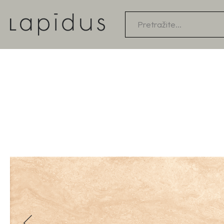
Products
search