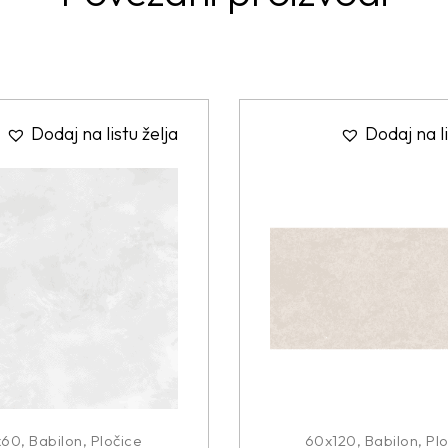
Dodaj na listu želja
Dodaj na li
x60
,
Babilon
,
Pločice
60x120
,
Babilon
,
Plo