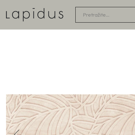
Products
search