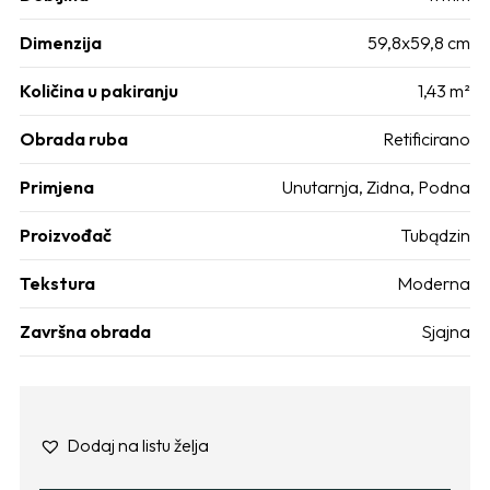
Dimenzija
59,8x59,8 cm
Količina u pakiranju
1,43 m²
Obrada ruba
Retificirano
Primjena
Unutarnja
,
Zidna
,
Podna
Proizvođač
Tubądzin
Tekstura
Moderna
Završna obrada
Sjajna
Dodaj na listu želja