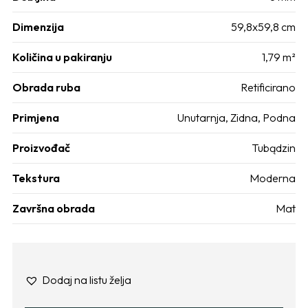
Dimenzija
59,8x59,8 cm
Količina u pakiranju
1,79 m²
Obrada ruba
Retificirano
Primjena
Unutarnja
,
Zidna
,
Podna
Proizvođač
Tubądzin
Tekstura
Moderna
Završna obrada
Mat
Dodaj na listu želja